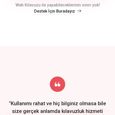
crm auto cync
Web Kılavuzu ile yapabileceklerinin sınırı yok!
Destek İçin Buradayız
click to call back
track energy costs
predictive dialing
Get Started
Start by trying our service for 30 days free trial no credit card
required.
"Kullanımı rahat ve hiç bilginiz olmasa bile
size gerçek anlamda kılavuzluk hizmeti