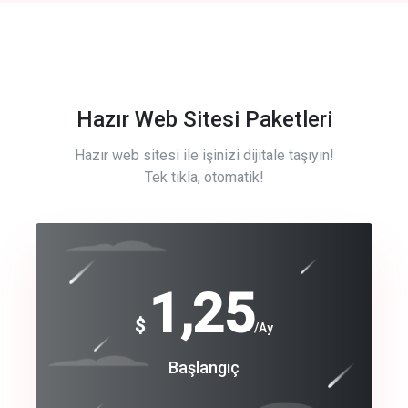
Hazır Web Sitesi Paketleri
Hazır web sitesi ile işinizi dijitale taşıyın!
Tek tıkla, otomatik!
Free
1,25
$
/Ay
Basic
Başlangıç