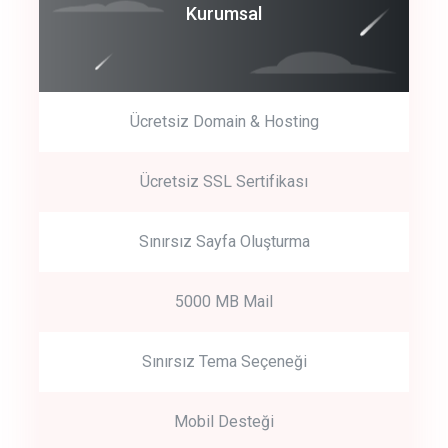
Coroprate
Kurumsal
predictive dialing
Ücretsiz Domain & Hosting
Get Started
Ücretsiz SSL Sertifikası
Start by trying our service for 30 days free trial no credit card
required.
Sınırsız Sayfa Oluşturma
5000 MB Mail
Sınırsız Tema Seçeneği
Mobil Desteği