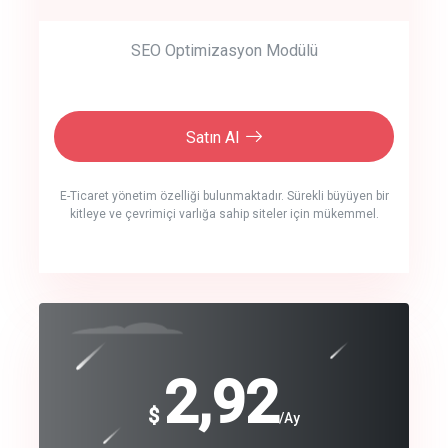
SEO Optimizasyon Modülü
Satın Al
E-Ticaret yönetim özelliği bulunmaktadır. Sürekli büyüyen bir
kitleye ve çevrimiçi varlığa sahip siteler için mükemmel.
crm auto cync
click to call back
240
2,92
$
$
/year
/Ay
track energy costs