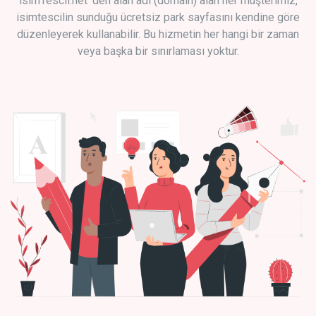
isimTescil.net 'den alan adı (domain) alan her müşterimiz,
isimtescilin sunduğu ücretsiz park sayfasını kendine göre
düzenleyerek kullanabilir. Bu hizmetin her hangi bir zaman
veya başka bir sınırlaması yoktur.